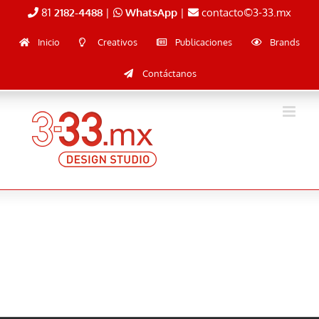
Skip
81
2182-4488
|
WhatsApp
|
contacto©3-33.mx
to
content
Inicio
Creativos
Publicaciones
Brands
Contáctanos